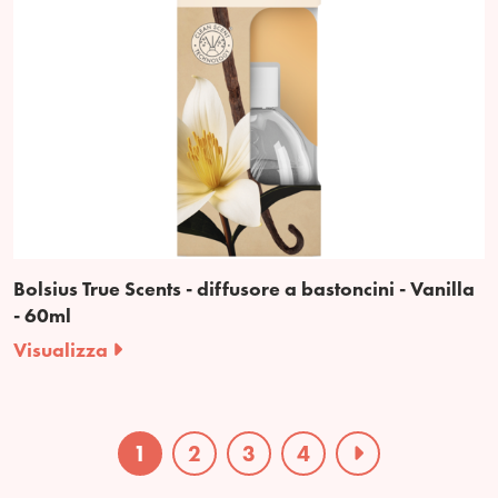
Bolsius True Scents - diffusore a bastoncini - Vanilla
- 60ml
Visualizza
1
2
3
4