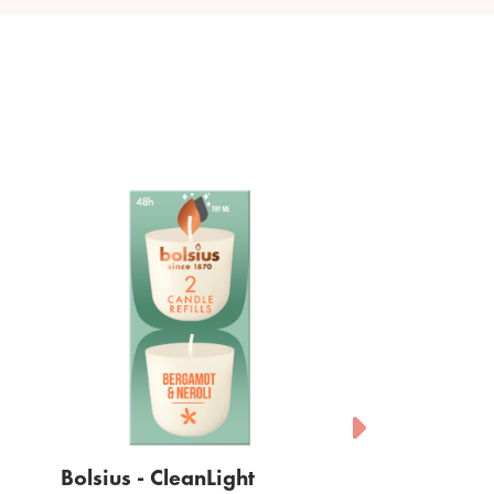
Bolsius - CleanLight
Bolsius - Clea