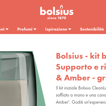
oni
Profumi
Ispirazione
Sostenibilità
Bolsius - kit
Supporto e ri
& Amber - gr
Il kit iniziale Bolsius Clea
soffiato a mano e una cand
Amber'. Goditi un'esperienza