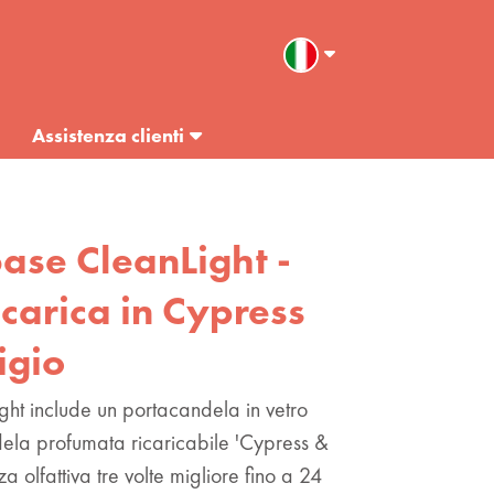
Assistenza clienti
 base CleanLight -
carica in Cypress
igio
nLight include un portacandela in vetro
ela profumata ricaricabile 'Cypress &
 olfattiva tre volte migliore fino a 24