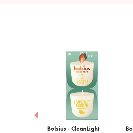
leanLight
Bolsius - CleanLight
Bo