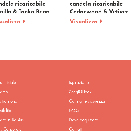
ndela ricaricabile -
candela ricaricabile -
nilla & Tonka Bean
Cedarwood & Vetiver
sualizza
Visualizza
a iniziale
Ispirazione
iamo
Scegli il look
stra storia
Consigli e sicurezza
ibilità
FAQs
are in Bolsius
Dove acquistare
us Corporate
Contatti