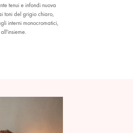
nte tenui e infondi nuova
i toni del grigio chiaro,
li interni monocromatici,
all'insieme.