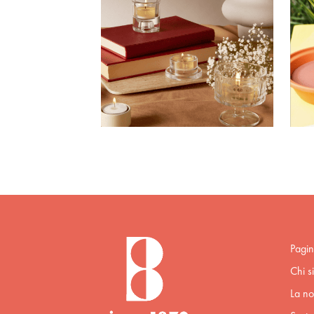
Pagin
Chi s
La no