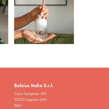
Bolsius Italia S.r.l.
Corso Sempione 169
20025 Legnano (MI)
Italia