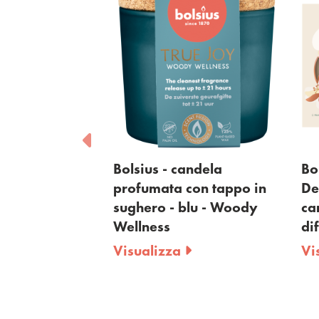
sius - candela
Bolsius - True Joy Vanil
ofumata con tappo in
Delight set regalo -
ghero - blu - Woody
candela profumata e
llness
diffusore a bastoncini
sualizza
Visualizza