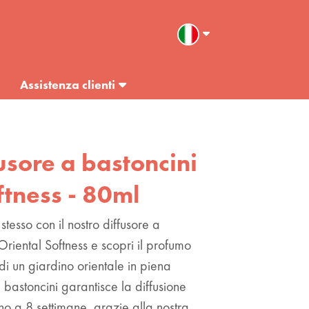
Assistenza clienti
fusore a bastoncini
ftness - 80ml
tesso con il nostro diffusore a
Oriental Softness e scopri il profumo
di un giardino orientale in piena
a bastoncini garantisce la diffusione
no a 8 settimane, grazie alla nostra