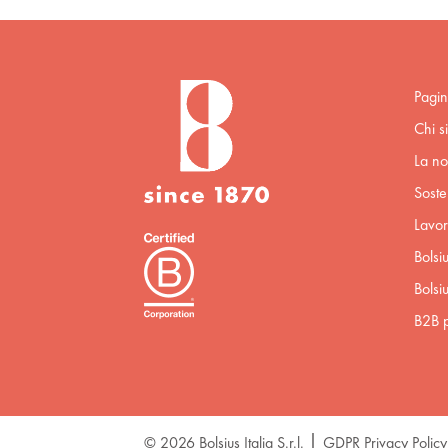
Pagin
Chi s
La no
Sosten
Lavor
Bolsi
Bolsi
B2B p
© 2026 Bolsius Italia S.r.l.
GDPR Privacy Policy