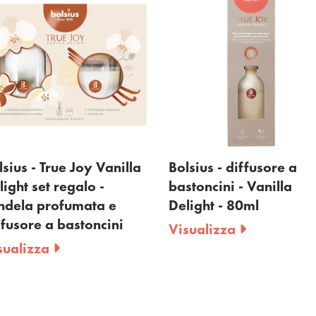
la
Bolsius - diffusore a
Bolsius - diffu
bastoncini - Vanilla
bastoncini - B
Delight - 80ml
Freshness - 8
Visualizza
Visualizza