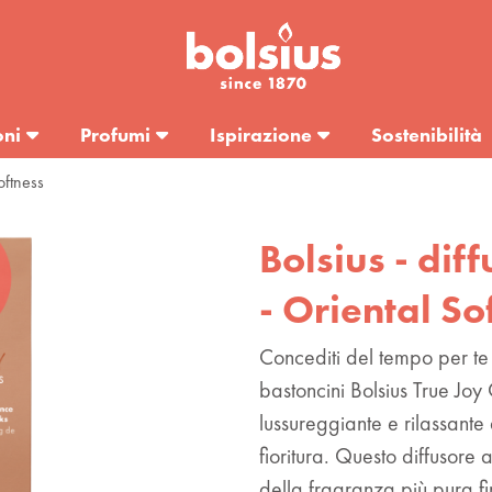
oni
Profumi
Ispirazione
Sostenibilità
oftness
Bolsius - dif
- Oriental So
Concediti del tempo per te s
bastoncini Bolsius True Joy 
lussureggiante e rilassante 
fioritura. Questo diffusore 
della fragranza più pura fi