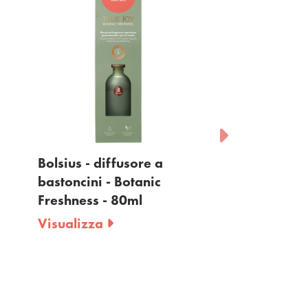
sore a
Bolsius - diffusore a
Bolsi
otanic
bastoncini - Floral
profu
0ml
Blessings - 80ml
sughe
Visualizza
Orien
Visua