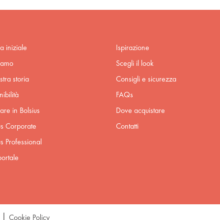
a iniziale
Ispirazione
iamo
Scegli il look
stra storia
Consigli e sicurezza
ibilità
FAQs
are in Bolsius
Dove acquistare
us Corporate
Contatti
us Professional
ortale
Cookie Policy