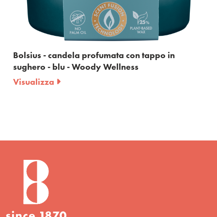
 - candela profumata con tappo in
Bolsius - T
 - blu - Woody Wellness
candela pr
zza
Visualizza