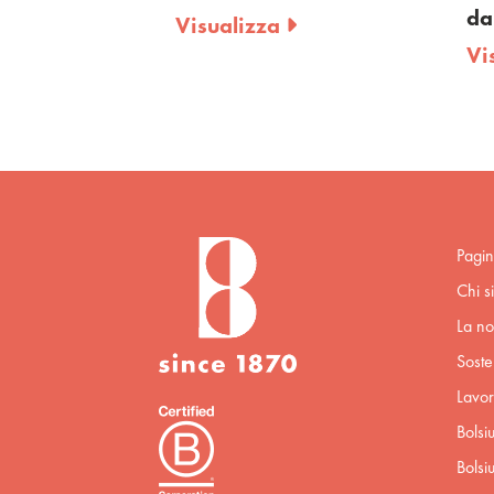
da
Visualizza
Vi
Pagin
Chi s
La no
Sosten
Lavor
Bolsi
Bolsi