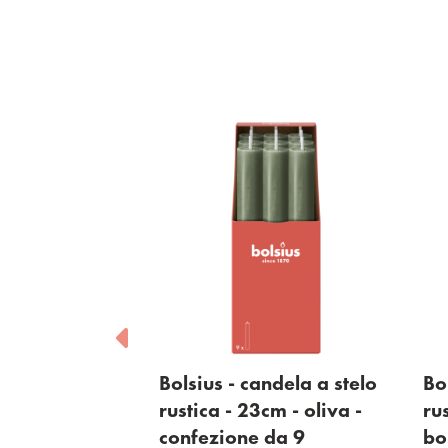
ndela a stelo
Bolsius - candela a stelo
Bo
3cm - bianco -
rustica - 23cm - oliva -
ru
 da 9
confezione da 9
bo