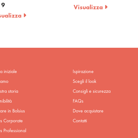
 9
Visualizza
sualizza
a iniziale
Ispirazione
iamo
Scegli il look
stra storia
Consigli e sicurezza
ibilità
FAQs
are in Bolsius
Dove acquistare
us Corporate
Contatti
us Professional