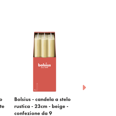
lo
Bolsius - candela a stelo
Bolsius - cand
te
rustica - 23cm - beige -
rustica - 23cm
confezione da 9
chiaro - confe