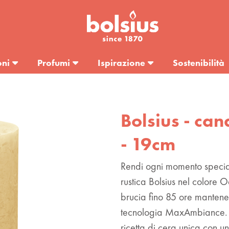
oni
Profumi
Ispirazione
Sostenibilità
Bolsius - can
- 19cm
Rendi ogni momento special
rustica Bolsius nel colore
brucia fino 85 ore mantene
tecnologia MaxAmbiance. 
ricetta di cera unica con un