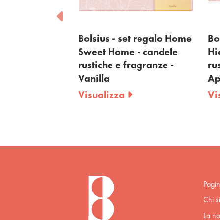
t regalo Juicy
Bolsius - set regalo Home
Bo
ele rustiche e
Sweet Home - candele
Hi
 Peach
rustiche e fragranze -
ru
Vanilla
Ap
Visualizza
Vi
Pagin
Chi s
La no