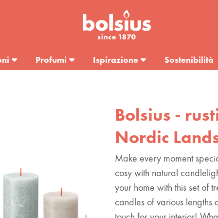
oni
Profumi
Ispirazione
Sostenibilità
Bolsius - rust
Nordic Land
Make every moment speci
cosy with natural candleligh
your home with this set of
candles of various lengths a
touch for your interior! Wha