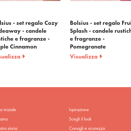
lsius - set regalo Cozy
Bolsius - set regalo Fru
deaway - candele
Splash - candele rustic
stiche e fragranze -
e fragranze -
ple Cinnamon
Pomegranate
sualizza
Visualizza
a iniziale
Ispirazione
iamo
Scegli il look
stra storia
Consigli e sicurezza