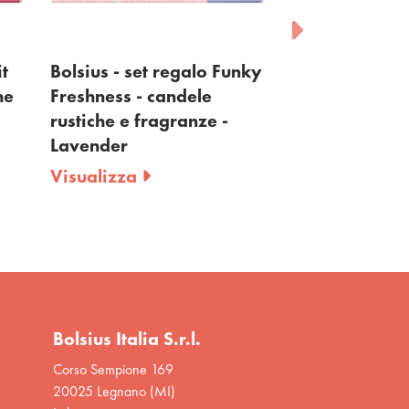
it
Bolsius - set regalo Funky
Bolsius - rusti
he
Freshness - candele
- Memphis
rustiche e fragranze -
Visualizza
Lavender
Visualizza
Bolsius Italia S.r.l.
Corso Sempione 169
20025 Legnano (MI)