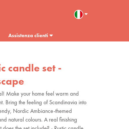
Assistenza clienti
ic candle set -
scape
al! Make your home feel warm and
t. Bring the feeling of Scandinavia into
 trendy, Nordic Ambiance-themed
nd natural colours. A real finishing
t does the set include? - Rustic candle