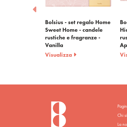
t regalo Juicy
Bolsius - set regalo Home
Bo
ele rustiche e
Sweet Home - candele
Hi
 Peach
rustiche e fragranze -
ru
Vanilla
Ap
Visualizza
Vi
Pagin
Chi s
La no