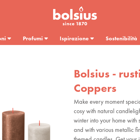
oni
Profumi
Ispirazione
Sostenibilità
Bolsius - rust
Coppers
Make every moment speci
cosy with natural candlelig
winter into your home with 
and with various metallic fi
themed candles. Get your in