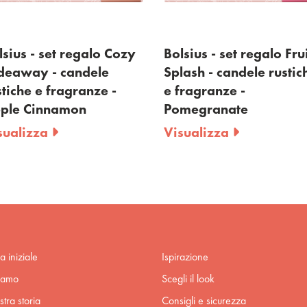
lsius - set regalo Cozy
Bolsius - set regalo Fru
deaway - candele
Splash - candele rustic
stiche e fragranze -
e fragranze -
ple Cinnamon
Pomegranate
sualizza
Visualizza
a iniziale
Ispirazione
iamo
Scegli il look
stra storia
Consigli e sicurezza