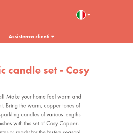
Assistenza clienti
ic candle set - Cosy
al! Make your home feel warm and
ht. Bring the warm, copper tones of
sparkling candles of various lengths
nishes with this set of Cosy Copper-
terior ready for the festive season!