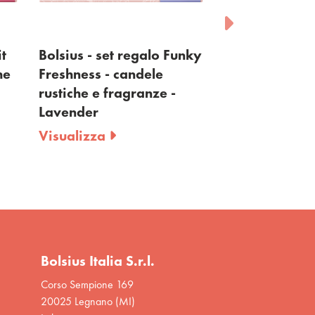
it
Bolsius - set regalo Funky
Bolsius - rusti
he
Freshness - candele
- Memphis
rustiche e fragranze -
Visualizza
Lavender
Visualizza
Bolsius Italia S.r.l.
Corso Sempione 169
20025 Legnano (MI)