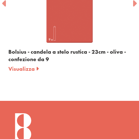
a a stelo rustica - 23cm - oliva -
Bolsius - candela a
9
bordeaux - confez
Visualizza