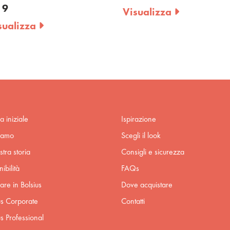
Visualizza
Visualizza
a iniziale
Ispirazione
iamo
Scegli il look
stra storia
Consigli e sicurezza
ibilità
FAQs
are in Bolsius
Dove acquistare
us Corporate
Contatti
us Professional