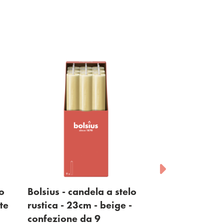
la a stelo
Bolsius - candela a stelo
Bolsi
- beige -
rustica - 23cm - rosa
a str
 9
chiaro - confezione da 9
Visua