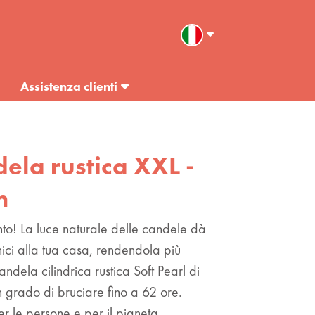
Assistenza clienti
dela rustica XXL -
m
o! La luce naturale delle candele dà
ici alla tua casa, rendendola più
ndela cilindrica rustica Soft Pearl di
n grado di bruciare fino a 62 ore.
r le persone e per il pianeta,