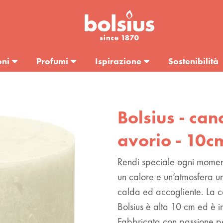
oni
Profumi
Ispirazione
Sostenibilità
Bolsius - can
avorio - 10c
Rendi speciale ogni moment
un calore e un’atmosfera un
calda ed accogliente. La ca
Bolsius è alta 10 cm ed è i
Fabbricata con passione pe