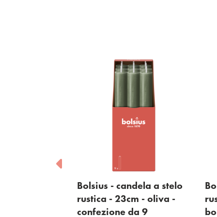
sius - candela a stelo
Bolsius - candela a stel
tica - 23cm - oliva -
rustica - 23cm -
nfezione da 9
bordeaux - confezione