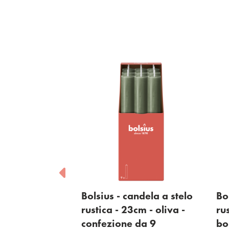
ndela a stelo
Bolsius - candela a stelo
Bo
3cm - bianco -
rustica - 23cm - oliva -
ru
 da 9
confezione da 9
bo