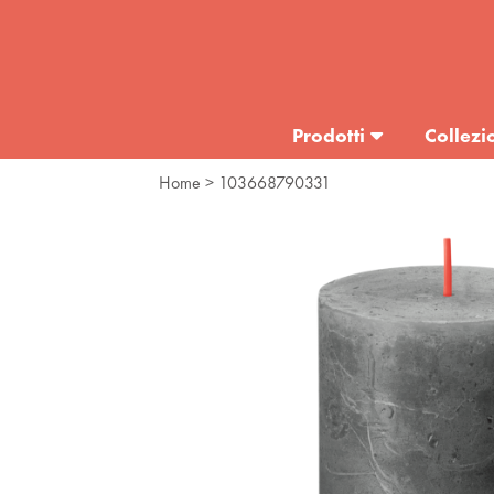
Prodotti
Collezi
Home
> 103668790331