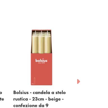
lo
Bolsius - candela a stelo
Bolsius - cand
te
rustica - 23cm - beige -
rustica - 23cm
confezione da 9
chiaro - confe