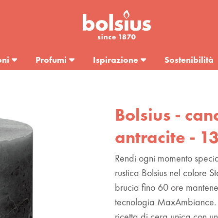
oni
Profumi
Ispirazione
Sostenibilità
Bolsius - can
antracite - 
Rendi ogni momento special
rustica Bolsius nel colore
brucia fino 60 ore mantene
tecnologia MaxAmbiance. 
ricetta di cera unica con un