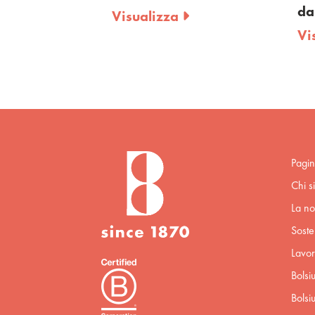
da
Visualizza
Vi
Pagin
Chi s
La no
Sosten
Lavor
Bolsi
Bolsi