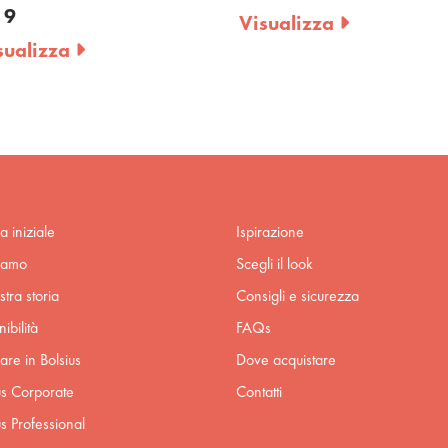
 9
Visualizza
sualizza
a iniziale
Ispirazione
iamo
Scegli il look
stra storia
Consigli e sicurezza
ibilità
FAQs
are in Bolsius
Dove acquistare
us Corporate
Contatti
us Professional