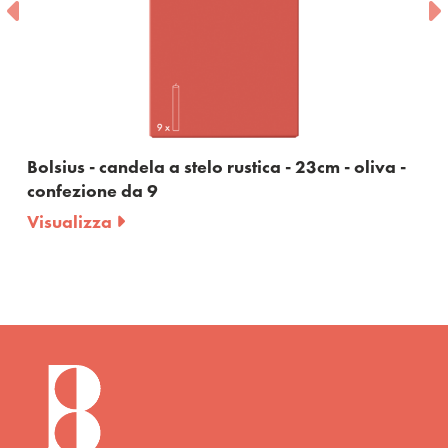
ela a stelo rustica - 23cm - oliva -
Bolsius - candel
a 9
bordeaux - con
Visualizza