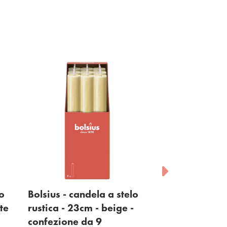
lo
Bolsius - candela a stelo
Bolsius - cand
te
rustica - 23cm - beige -
rustica - 23cm
confezione da 9
chiaro - confe