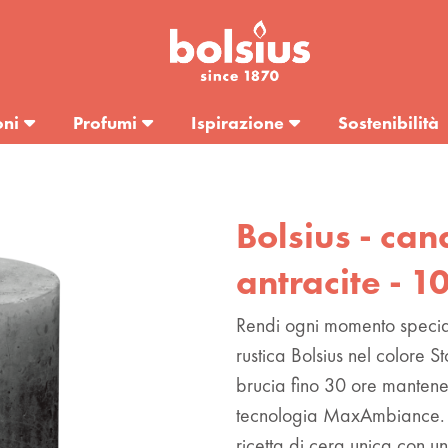
oni
Profumi
Ispirazione
Sostenibilità
Bolsius - can
antracite - 
Rendi ogni momento special
rustica Bolsius nel colore
brucia fino 30 ore mantene
tecnologia MaxAmbiance. 
ricetta di cera unica con un