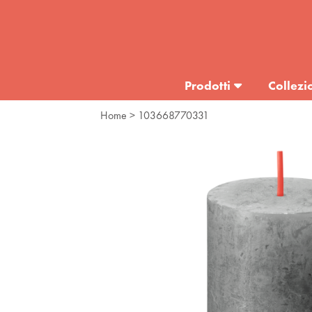
Prodotti
Collezi
Home
> 103668770331