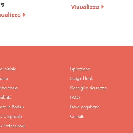
 9
Visualizza
sualizza
a iniziale
Ispirazione
iamo
Scegli il look
stra storia
Consigli e sicurezza
ibilità
FAQs
are in Bolsius
Dove acquistare
us Corporate
Contatti
us Professional