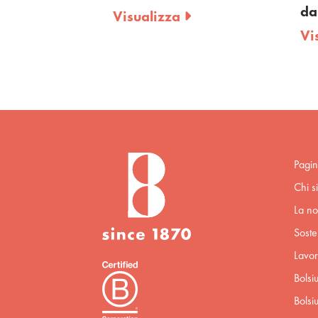
da
Visualizza
Vi
Pagin
Chi s
La no
Sosten
Lavor
Bolsi
Bolsi