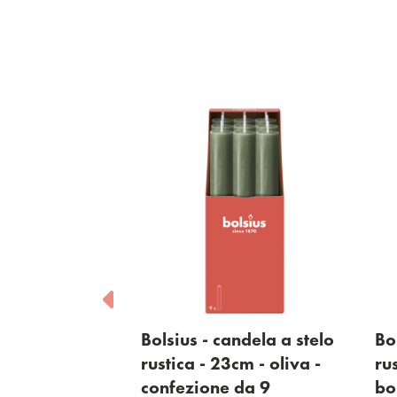
ndela a stelo
Bolsius - candela a stelo
Bo
3cm - bianco -
rustica - 23cm - oliva -
ru
 da 9
confezione da 9
bo