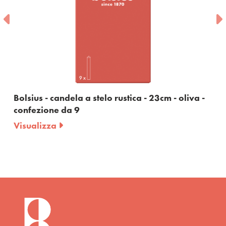
- candela a stelo rustica - 23cm - oliva -
Bolsius - c
one da 9
bordeaux -
zza
Visualizza