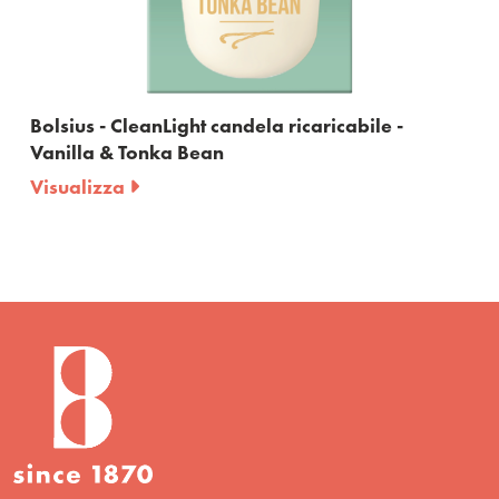
leanLight candela ricaricabile -
Bolsius - Clea
 Tonka Bean
Cedarwood &
a
Visualizza