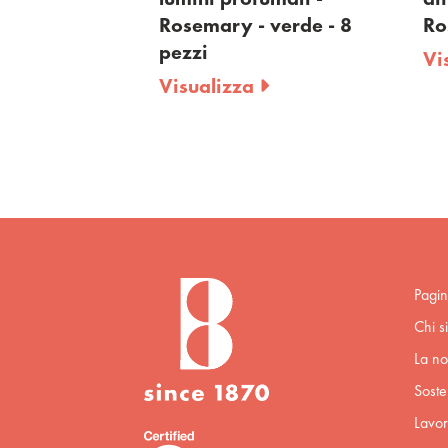
rde - 18
Rosemary - verde - 8
Rose
pezzi
Visua
Visualizza
Pagin
Chi s
La no
Sosten
Lavor