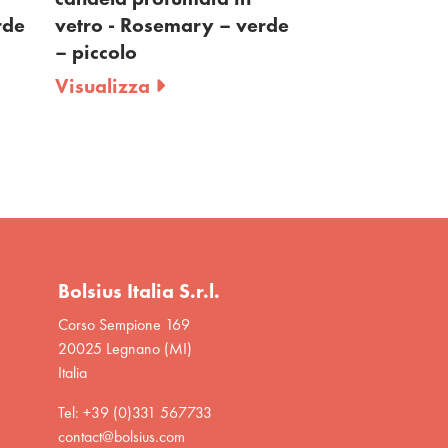
vetro - Rosemary – verde
Fresh Cotton - 6
– piccolo
Visualizza
Visualizza
Bolsius Italia S.r.l.
Corso Sempione 169
20025 Legnano (MI)
Italia
Tel: +39 (0)331 567733
contact@bolsius.com