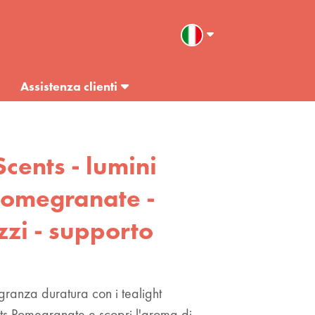
Assistenza clienti
Scents - lumini
Pomegranate -
zzi - supporto
granza duratura con i tealight
nts Pomegranate e scopri l'aroma di