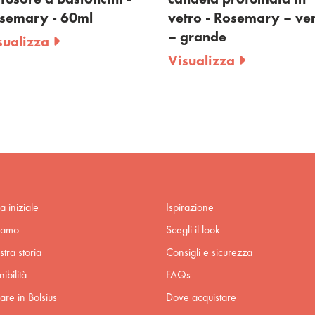
mary - 60ml
vetro - Rosemary – verde
– grande
lizza
Visualizza
a iniziale
Ispirazione
iamo
Scegli il look
stra storia
Consigli e sicurezza
ibilità
FAQs
are in Bolsius
Dove acquistare