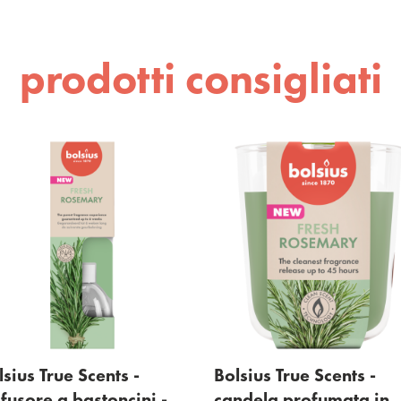
prodotti consigliati
s True Scents -
Bolsius True Scents -
sore a bastoncini -
candela profumata in