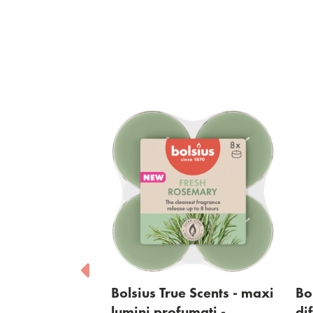
ents -
Bolsius True Scents - maxi
Bolsiu
ti -
lumini profumati -
diffu