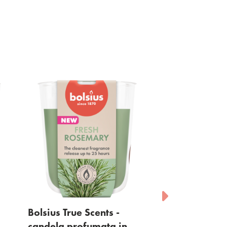
Bolsius True Scents -
Bolsius True Scent
candela profumata in
diffusore a basto