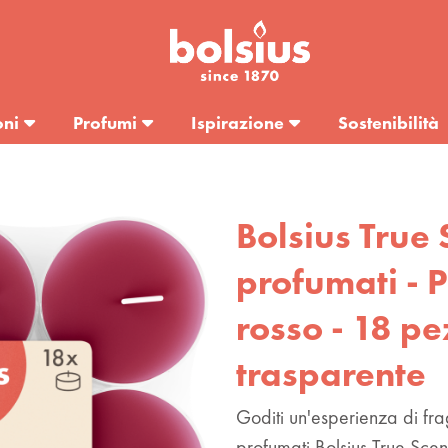
oni
Profumi
Ispirazione
Sostenibilità
Bolsius True 
profumati - 
rosso - 18 pe
trasparente
Goditi un'esperienza di fra
profumati Bolsius True Sce