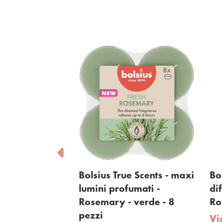
Scents -
Bolsius True Scents - maxi
Bols
mati -
lumini profumati -
diff
erde - 18
Rosemary - verde - 8
Ros
pezzi
Vis