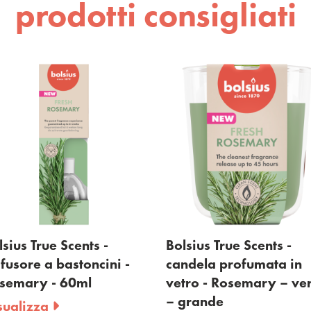
prodotti consigliati
ius True Scents -
Bolsius True Scents -
usore a bastoncini -
candela profumata in
emary - 60ml
vetro - Rosemary – ver
– grande
ualizza