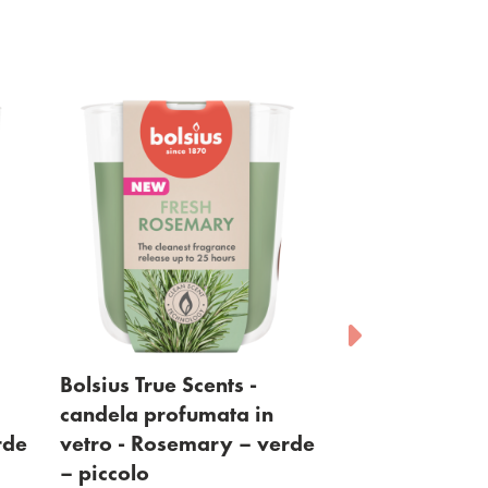
Bolsius True Scents -
Bolsius True Sce
candela profumata in
diffusore a bas
de
vetro - Rosemary – verde
Fresh Cotton - 
– piccolo
Visualizza