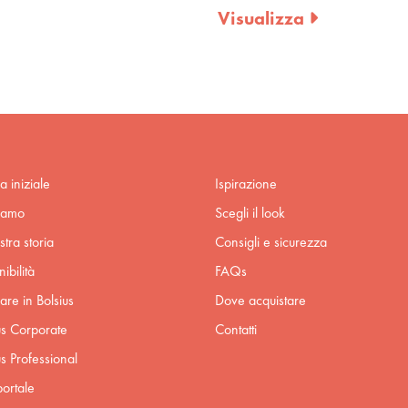
Visualizza
a iniziale
Ispirazione
iamo
Scegli il look
stra storia
Consigli e sicurezza
ibilità
FAQs
are in Bolsius
Dove acquistare
us Corporate
Contatti
us Professional
ortale