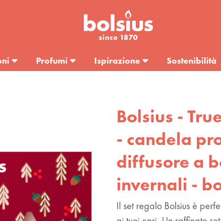
oni
Profumi
Ispirazione
Sostenibilità
Bolsius - Tru
- candela pr
diffusore a b
invernali - b
Il set regalo Bolsius è perf
ai tuoi cari. Un raffinato s