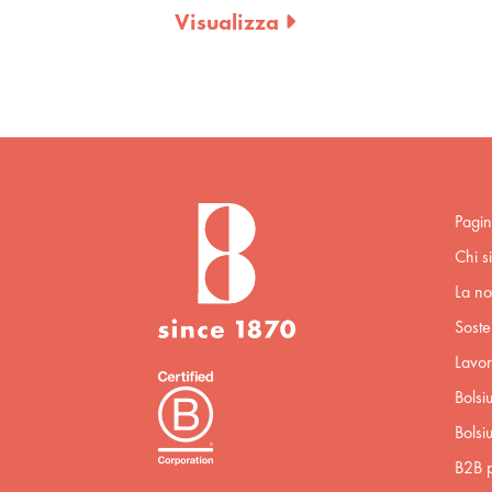
Visualizza
Pagin
Chi s
La no
Sosten
Lavor
Bolsi
Bolsi
B2B p