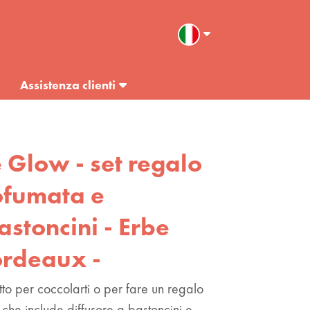
Assistenza clienti
e Glow - set regalo
ofumata e
astoncini - Erbe
ordeaux -
etto per coccolarti o per fare un regalo
et che include diffusore a bastoncini e