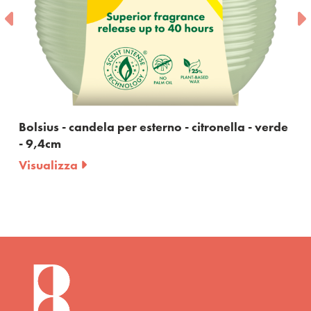
Bolsius - candela per esterno - citronella - verde
Bol
- 9,4cm
- 9
Visualizza
Vis