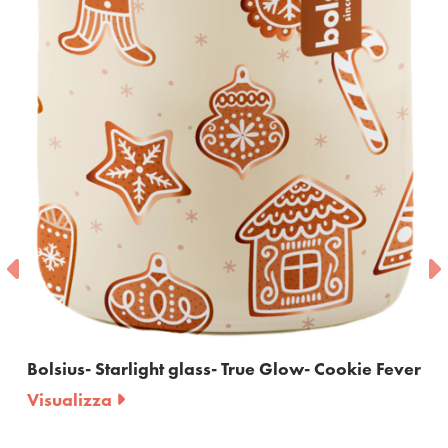
Bolsius - True Glow - set regalo - candela
profumata e diffusore a bastoncini - Erbe
invernali - bordeaux -
Visualizza
ie Fever