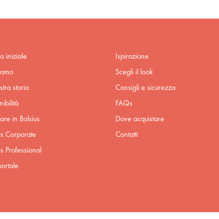
a iniziale
Ispirazione
iamo
Scegli il look
stra storia
Consigli e sicurezza
ibilità
FAQs
are in Bolsius
Dove acquistare
us Corporate
Contatti
us Professional
ortale