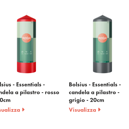
entials -
Bolsius - Essentials -
Bol
lastro - rosso
candela a pilastro -
can
grigio - 20cm
- 
Visualizza
Vi