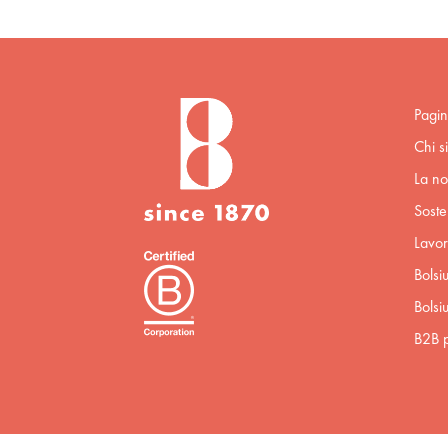
Pagin
Chi s
La no
Sosten
Lavor
Bolsi
Bolsi
B2B p