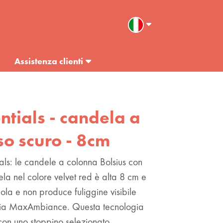
Assistenza clienti
entials - candela a
sso scuro - 8cm
ials: le candele a colonna Bolsius con
ela nel colore velvet red è alta 8 cm e
ola e non produce fuliggine visibile
ogia MaxAmbiance. Questa tecnologia
con uno stoppino selezionato