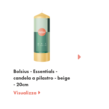
sius - Essentials -
Bolsius - Essentials -
dela a pilastro - beige
candela a pilastro - gia
20cm
- 20cm
sualizza
Visualizza