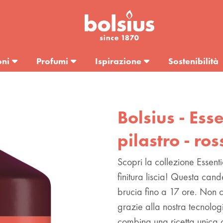
oni
Profumi
Ispirazione
Sostenibilità
Bolsius - Ess
pilastro - ro
Scopri la collezione Essent
finitura liscia! Questa cand
brucia fino a 17 ore. Non c
grazie alla nostra tecnol
combina una ricetta unica 