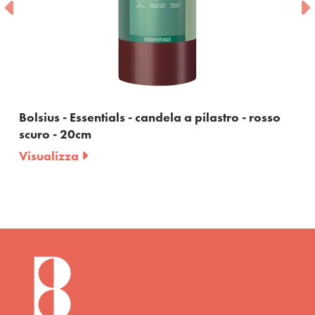
s - Essentials - candela a pilastro - rosso
Bolsius -
 - 20cm
20cm
lizza
Visualiz