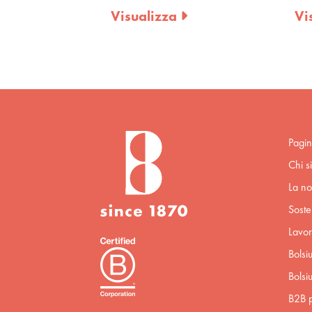
Visualizza
Visuali
Pagin
Chi s
La no
Sosten
Lavor
Bolsi
Bolsi
B2B p