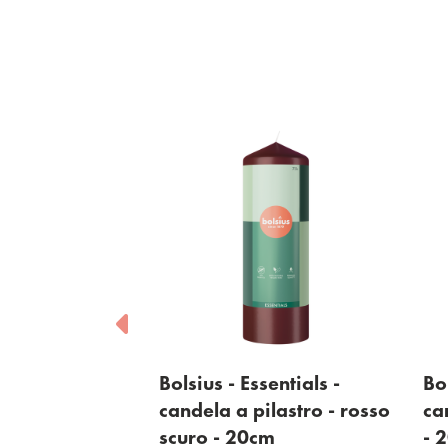
ls -
Bolsius - Essentials -
Bolsius 
o - oliva
candela a pilastro - rosso
candela 
scuro - 20cm
- 20cm