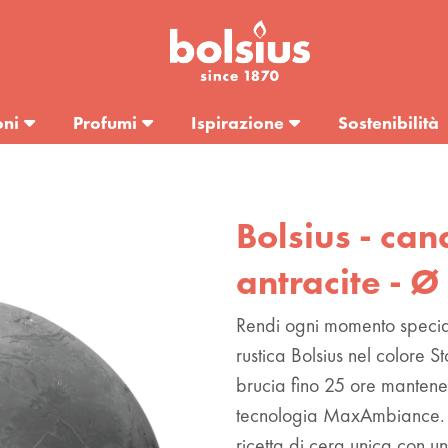
oni
Profumi
Ispirazione
Sostenibilità
Bolsius - can
antracite - Ø
Rendi ogni momento specia
rustica Bolsius nel colore
brucia fino 25 ore mantene
tecnologia MaxAmbiance. 
ricetta di cera unica con un