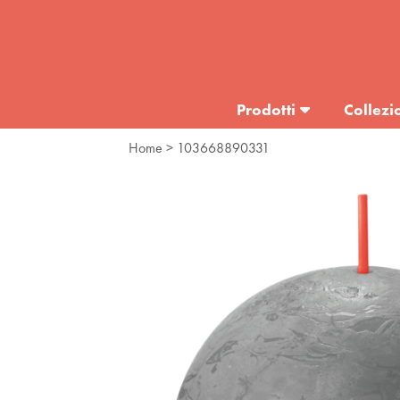
Prodotti
Collezi
Home
> 103668890331