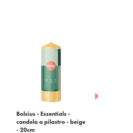
Bolsius - Essentials -
Bolsius - Essentials 
candela a pilastro - beige
candela a pilastro -
- 20cm
- 20cm