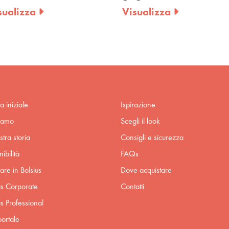
zza
Visualizza
a iniziale
Ispirazione
iamo
Scegli il look
stra storia
Consigli e sicurezza
ibilità
FAQs
are in Bolsius
Dove acquistare
us Corporate
Contatti
us Professional
ortale