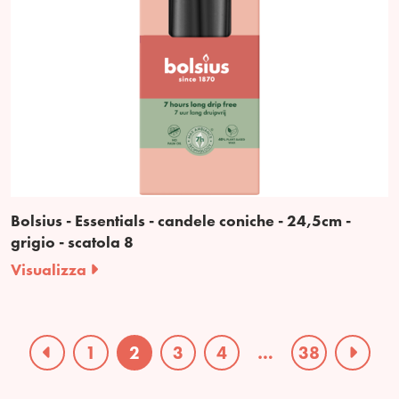
Bolsius - Essentials - candele coniche - 24,5cm -
grigio - scatola 8
Visualizza
1
2
3
4
…
38