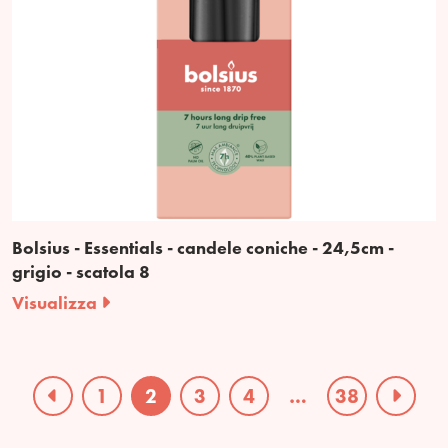
Bolsius - Essentials - candele coniche - 24,5cm -
grigio - scatola 8
Visualizza
1
2
3
4
…
38